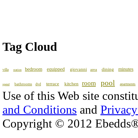
Tag Cloud
bedroom
equipped
minutes
giovanni
dining
area
villa
station
pool
room
terrace
kitchen
bathrooms
dvd
apartments
spend
Use of this Web site consti
and Conditions
and
Privacy
Copyright © 2012 Ebedds®, 